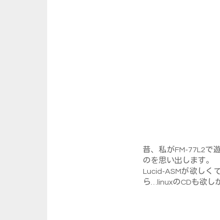
昔、私がFM-77L
のを思い出します。
Lucid-ASMが
ら…linuxのCDも欲