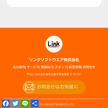
リンクソフトウエア株式会社
会社案内
サービス
実績紹介
スタッフ
採用情報
お問合せ
〒802-0085北九州市小倉北区吉野町10-30-201
お問合せはお気軽に
F
T
L
共
© 2019 LINK SOFTWARE CO.,LTD.
a
w
i
有