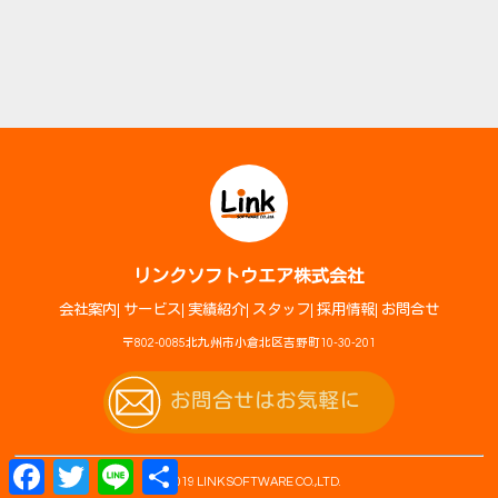
リンクソフトウエア株式会社
会社案内
サービス
実績紹介
スタッフ
採用情報
お問合せ
〒802-0085北九州市小倉北区吉野町10-30-201
お問合せはお気軽に
F
T
L
共
© 2019 LINK SOFTWARE CO.,LTD.
a
w
i
有