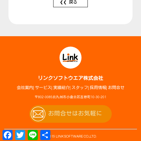
戻る
リンクソフトウエア株式会社
会社案内
サービス
実績紹介
スタッフ
採用情報
お問合せ
〒802-0085北九州市小倉北区吉野町10-30-201
お問合せはお気軽に
F
T
L
共
© 2019 LINK SOFTWARE CO.,LTD.
a
w
i
有